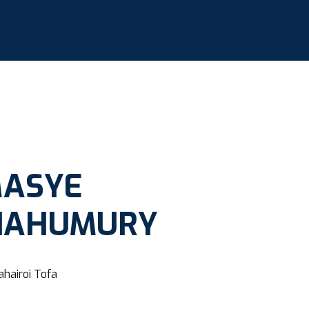
MASYE
NAHUMURY
ahairoi Tofa