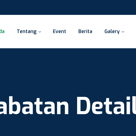
da
Tentang
Event
Berita
Galery
abatan Detai